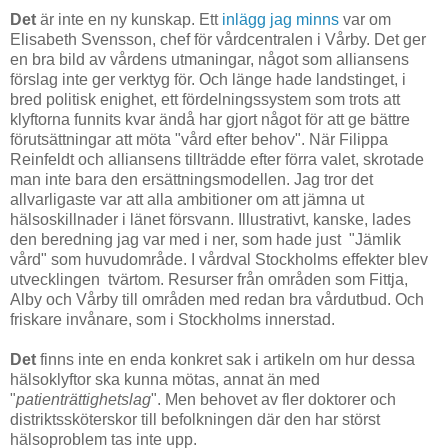
Det
är inte en ny kunskap. Ett
inlägg jag minns
var om
Elisabeth Svensson, chef för vårdcentralen i Vårby. Det ger
en bra bild av vårdens utmaningar, något som alliansens
förslag inte ger verktyg för. Och länge hade landstinget, i
bred politisk enighet, ett fördelningssystem som trots att
klyftorna funnits kvar ändå har gjort något för att ge bättre
förutsättningar att möta "vård efter behov". När Filippa
Reinfeldt och alliansens tillträdde efter förra valet, skrotade
man inte bara den ersättningsmodellen. Jag tror det
allvarligaste var att alla ambitioner om att jämna ut
hälsoskillnader i länet försvann. Illustrativt, kanske, lades
den beredning jag var med i ner, som hade just "Jämlik
vård" som huvudområde. I vårdval Stockholms effekter blev
utvecklingen tvärtom. Resurser från områden som Fittja,
Alby och Vårby till områden med redan bra vårdutbud. Och
friskare invånare, som i Stockholms innerstad.
Det
finns inte en enda konkret sak i artikeln om hur dessa
hälsoklyftor ska kunna mötas, annat än med
"
patienträttighetslag
". Men behovet av fler doktorer och
distriktssköterskor till befolkningen där den har störst
hälsoproblem tas inte upp.