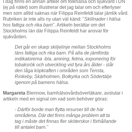
I dag finns en annan artikel om folkhälsa och sjukvård i DN
(
ej på nätet
) som illustrerar det jag talar om och efterlyser
men som alltid saknas när Filippa Reinfeldt talar jämlik vård.
Rubriken är inte alls ny utan väl känd: "
Skillnader i hälsa
hos fattiga och rika barn
". Artikeln berättar om det
Stockholms län där Filippa Reinfeldt har ansvar för
sjukvården.
Det går en skarp skiljelinje mellan Stockholms
läns fattiga och rika barn. På alla de jämförda
indikatorerna -bla. amning, fetma, exponering för
tobaksrök och utveckling vid fyra års ålder - slår
den låga köpkraften i områden som Tensta,
Rinkeby, Skärholmen, Botkyrka och Södertälje
igenom på barnens hälsa.
Margareta
Blennow, barnhälsovårdsöverläkare, avslutar i
artikeln med en signal om vad som behöver göras:
- Därför borde man flytta resurser till de här
områdena. Där det finns många problem att ta
tag i måste det finnas fler sköterskor i förhållande
till antalet barn."