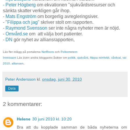
- Peter Högberg
om ekvationen "sjukvårdsresurser och
sänkta skatter verkligen går ihop.
-
Mats Engström
om borgerlig avregleringsiver.
- "
Filippa och jag"
skriver stolt om rapporten.
-
Raymond Svensson
ser inte några nyheter men är nöjd.
-
Omvård.se
om att välja bort patienter.
-
DN
gör nyhet av alliansrapporten,
Läs fler inlägg på portalerna
NetRoots
och
Politometern
Intressant
Läs även andra bloggares åsikter om
politik
,
sjukvård
,
filippa reinfeldt
,
vårdval
,
val
2010
,
alliansen
,
Peter Andersson
kl.
onsdag, juni 30, 2010
Dela
2 kommentarer:
Helene
30 juni 2010 kl. 10:20
Bra att du kopplade samman de båda nyheterna om