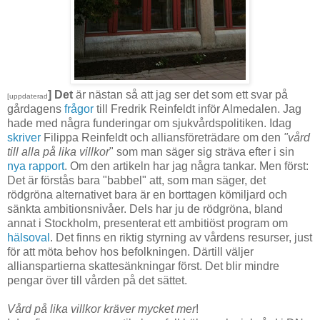
] Det
är nästan så att jag ser det som ett svar på
[uppdaterad
gårdagens
frågor
till Fredrik Reinfeldt inför Almedalen. Jag
hade med några funderingar om sjukvårdspolitiken. Idag
skriver
Filippa Reinfeldt och alliansföreträdare om den
"vård
till alla på lika villkor
" som man säger sig sträva efter i sin
nya rapport
. Om den artikeln har jag några tankar. Men först:
Det är förstås bara "babbel" att, som man säger, det
rödgröna alternativet bara är en borttagen kömiljard och
sänkta ambitionsnivåer. Dels har ju de rödgröna, bland
annat i Stockholm, presenterat ett ambitiöst program om
hälsoval
. Det finns en riktig styrning av vårdens resurser, just
för att möta behov hos befolkningen. Därtill väljer
allianspartierna skattesänkningar först. Det blir mindre
pengar över till vården på det sättet.
Vård på lika villkor kräver mycket mer
!