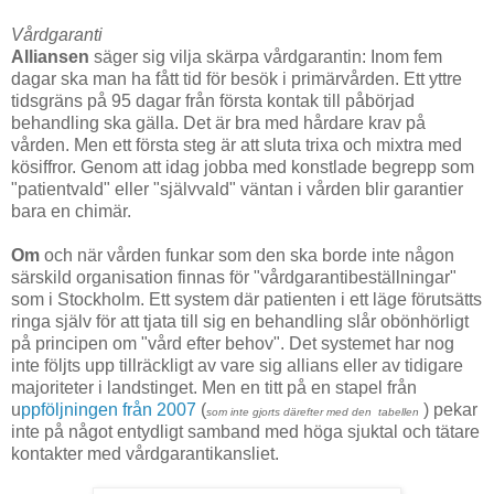
Vårdgaranti
Alliansen
säger sig vilja skärpa vårdgarantin: Inom fem
dagar ska man ha fått tid för besök i primärvården. Ett yttre
tidsgräns på 95 dagar från första kontak till påbörjad
behandling ska gälla. Det är bra med hårdare krav på
vården. Men ett första steg är att sluta trixa och mixtra med
kösiffror. Genom att idag jobba med konstlade begrepp som
"patientvald" eller "självvald" väntan i vården blir garantier
bara en chimär.
Om
och när vården funkar som den ska borde inte någon
särskild organisation finnas för "vårdgarantibeställningar"
som i Stockholm. Ett system där patienten i ett läge förutsätts
ringa själv för att tjata till sig en behandling slår obönhörligt
på principen om "vård efter behov". Det systemet har nog
inte följts upp tillräckligt av vare sig allians eller av tidigare
majoriteter i landstinget. Men en titt på en stapel från
u
ppföljningen från 2007
(
) pekar
som inte gjorts därefter med den tabellen
inte på något entydligt samband med höga sjuktal och tätare
kontakter med vårdgarantikansliet.