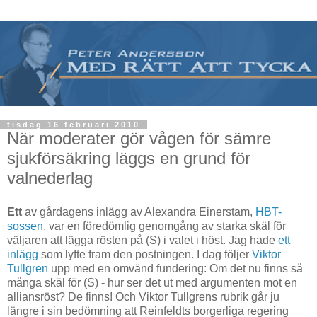
tisdag 16 februari 2010
När moderater gör vågen för sämre
sjukförsäkring läggs en grund för
valnederlag
Ett
av gårdagens inlägg av Alexandra Einerstam,
HBT-
sossen
, var en föredömlig genomgång av starka skäl för
väljaren att lägga rösten på (S) i valet i höst. Jag hade
ett
inlägg
som lyfte fram den postningen. I dag följer
Viktor
Tullgren
upp med en omvänd fundering: Om det nu finns så
många skäl för (S) - hur ser det ut med argumenten mot en
alliansröst? De finns! Och Viktor Tullgrens rubrik går ju
längre i sin bedömning att Reinfeldts borgerliga regering