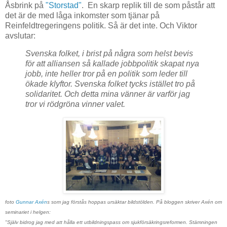
Åsbrink på
"Storstad"
. En skarp replik till de som påstår att
det är de med låga inkomster som tjänar på
Reinfeldtregeringens politik. Så är det inte. Och Viktor
avslutar:
Svenska folket, i brist på några som helst bevis
för att alliansen så kallade jobbpolitik skapat nya
jobb, inte heller tror på en politik som leder till
ökade klyftor. Svenska folket tycks istället tro på
solidaritet. Och detta mina vänner är varför jag
tror vi rödgröna vinner valet.
foto
Gunnar Axén
s som jag förstås hoppas ursäktar bildstölden. På bloggen skriver Axén om
seminariet i helgen:
"Själv bidrog jag med att hålla ett utbildningspass om sjukförsäkringsreformen. Stämningen