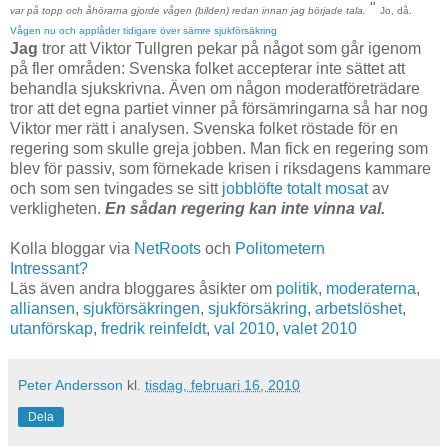
"
var på topp och åhörarna gjorde vågen (bilden) redan innan jag började tala.
Jo, då.
Vågen nu och applåder tidigare över sämre sjukförsäkring
Jag
tror att Viktor Tullgren pekar på något som går igenom
på fler områden: Svenska folket accepterar inte sättet att
behandla sjukskrivna. Även om någon moderatföreträdare
tror att det egna partiet vinner på försämringarna så har nog
Viktor mer rätt i analysen. Svenska folket röstade för en
regering som skulle greja jobben. Man fick en regering som
blev för passiv, som förnekade krisen i riksdagens kammare
och som sen tvingades se sitt
jobblöfte totalt mosat
av
verkligheten.
En sådan regering kan inte vinna val.
Kolla bloggar via
NetRoots
och
Politometern
Intressant?
Läs även andra bloggares åsikter om
politik
,
moderaterna
,
alliansen
,
sjukförsäkringen
,
sjukförsäkring
,
arbetslöshet
,
utanförskap
,
fredrik reinfeldt
,
val 2010
,
valet 2010
Peter Andersson
kl.
tisdag, februari 16, 2010
Dela